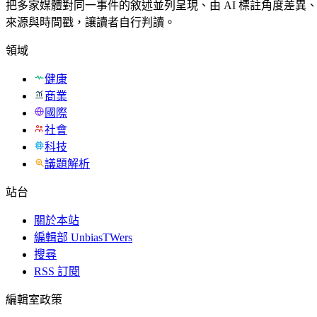
把多家媒體對同一事件的敘述並列呈現、由 AI 標註角度差異
來源與時間戳，讓讀者自行判讀。
領域
健康
商業
國際
社會
科技
議題解析
站台
關於本站
編輯部 UnbiasTWers
搜尋
RSS 訂閱
編輯室政策