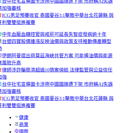
技
台中社宅宣導圖卡涉用中國國旗遭下架 市府稱AI失誤
將加強審核
會
ICG男足預賽收官 泰國曼谷3:1擊敗中華台北花蓮縣 與
牙利雙雙挺進複賽
康
中年血壓血糖控管與戒菸可延長失智症發病逾十年
業
台塑四寶股價連漲反映油價與政策支持推動傳產轉型
勢
際
伊朗阿曼提出荷莫茲海峽共管方案 可能導油價與能源
應風險升高
會
律師涉詐騙慈濟超過10億案偵結 法律監管與公益信任
加強
技
台中社宅宣導圖卡涉用中國國旗遭下架 市府稱AI失誤
將加強審核
會
ICG男足預賽收官 泰國曼谷3:1擊敗中華台北花蓮縣 與
牙利雙雙挺進複賽
健康
商業
國際