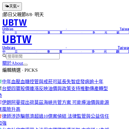
🌤
天氣
|
節日
父親節
8/8
·
明天
UBTW
Unbias · Taiwa
中立 · 事實 · 多元觀
UBTW
Unbias · Taiwa
中立 · 事實 · 多元觀
關於
About
編輯精選 · PICKS
康
中年血壓血糖控管與戒菸可延長失智症發病逾十年
業
台塑四寶股價連漲反映油價與政策支持推動傳產轉型
勢
際
伊朗阿曼提出荷莫茲海峽共管方案 可能導油價與能源
應風險升高
會
律師涉詐騙慈濟超過10億案偵結 法律監管與公益信任
加強