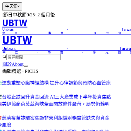
🌤
天氣
|
節日
中秋節
9/25
·
2 個月後
UBTW
Unbias · Taiwa
中立 · 事實 · 多元觀
UBTW
Unbias · Taiwa
中立 · 事實 · 多元觀
關於
About
編輯精選 · PICKS
康
運動重塑心臟神經結構 提升心律調節與預防心血管疾
業
台股止跌回升資金回流 AI三大產業成下半年投資焦點
際
美伊協商荷莫茲海峽全面開放條件嚴苛，局勢仍難明
會
慈濟疫苗詐騙案突顯非營利組織財務監管缺失與資金
全風險