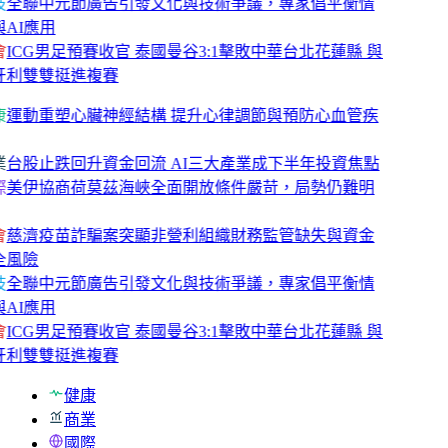
技
全聯中元節廣告引發文化與技術爭議，專家倡平衡情
與AI應用
會
ICG男足預賽收官 泰國曼谷3:1擊敗中華台北花蓮縣 與
牙利雙雙挺進複賽
康
運動重塑心臟神經結構 提升心律調節與預防心血管疾
業
台股止跌回升資金回流 AI三大產業成下半年投資焦點
際
美伊協商荷莫茲海峽全面開放條件嚴苛，局勢仍難明
會
慈濟疫苗詐騙案突顯非營利組織財務監管缺失與資金
全風險
技
全聯中元節廣告引發文化與技術爭議，專家倡平衡情
與AI應用
會
ICG男足預賽收官 泰國曼谷3:1擊敗中華台北花蓮縣 與
牙利雙雙挺進複賽
健康
商業
國際