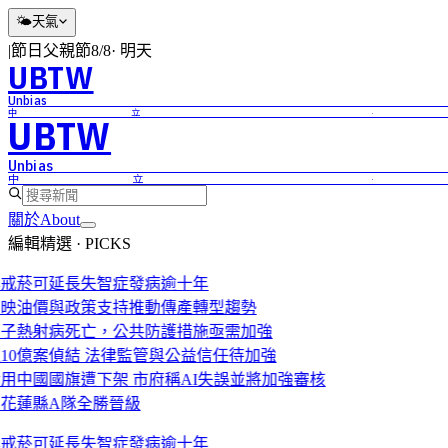
🌤
天氣
|
節日
父親節
8/8
·
明天
UBTW
Unbi
中立 ·
UBTW
Unbi
中立 ·
關於
About
編輯精選 · PICKS
戒菸可延長失智症發病逾十年
映油價與政策支持推動傳產轉型趨勢
子熱射病死亡，公共防護措施亟需加強
10億案偵結 法律監管與公益信任待加強
用中國國旗遭下架 市府稱AI失誤並將加強審核
花蓮縣A隊全勝晉級
戒菸可延長失智症發病逾十年