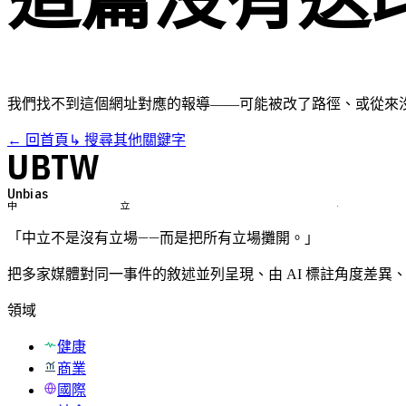
我們找不到這個網址對應的報導——可能被改了路徑、或從來
← 回首頁
↳ 搜尋其他關鍵字
UBTW
Unbi
中立 ·
「中立不是沒有立場——而是把所有立場攤開。」
把多家媒體對同一事件的敘述並列呈現、由 AI 標註角度差異
領域
健康
商業
國際