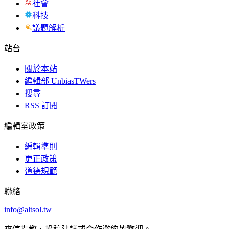
社會
科技
議題解析
站台
關於本站
編輯部 UnbiasTWers
搜尋
RSS 訂閱
編輯室政策
編輯準則
更正政策
道德規範
聯絡
info@altsol.tw