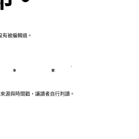
沒有被編輯過。
as · 
 事實 ·
、來源與時間戳，讓讀者自行判讀。