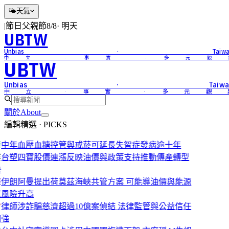
🌤
天氣
|
節日
父親節
8/8
·
明天
UBTW
Unbias · Taiwa
中立 · 事實 · 多元觀
UBTW
Unbias · Taiwa
中立 · 事實 · 多元觀
關於
About
編輯精選 · PICKS
康
中年血壓血糖控管與戒菸可延長失智症發病逾十年
業
台塑四寶股價連漲反映油價與政策支持推動傳產轉型
勢
際
伊朗阿曼提出荷莫茲海峽共管方案 可能導油價與能源
應風險升高
會
律師涉詐騙慈濟超過10億案偵結 法律監管與公益信任
加強