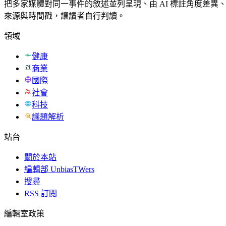
把多家媒體對同一事件的敘述並列呈現、由 AI 標註角度差異
來源與時間戳，讓讀者自行判讀。
領域
健康
商業
國際
社會
科技
議題解析
站台
關於本站
編輯部 UnbiasTWers
搜尋
RSS 訂閱
編輯室政策