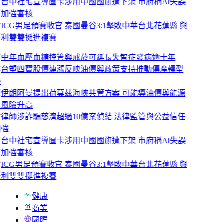
技
台中社宅宣導圖卡涉用中國國旗遭下架 市府稱AI失誤
將加強審核
會
ICG男足預賽收官 泰國曼谷3:1擊敗中華台北花蓮縣 與
牙利雙雙挺進複賽
康
中年血壓血糖控管與戒菸可延長失智症發病逾十年
業
台塑四寶股價連漲反映油價與政策支持推動傳產轉型
勢
際
伊朗阿曼提出荷莫茲海峽共管方案 可能導油價與能源
應風險升高
會
律師涉詐騙慈濟超過10億案偵結 法律監管與公益信任
加強
技
台中社宅宣導圖卡涉用中國國旗遭下架 市府稱AI失誤
將加強審核
會
ICG男足預賽收官 泰國曼谷3:1擊敗中華台北花蓮縣 與
牙利雙雙挺進複賽
健康
商業
國際