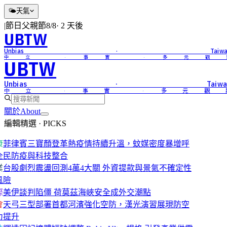
🌤
天氣
|
節日
父親節
8/8
·
2 天後
UBTW
Unbias · Taiwa
中立 · 事實 · 多元觀
UBTW
Unbias · Taiwa
中立 · 事實 · 多元觀
關於
About
編輯精選 · PICKS
康
菲律賓三寶顏登革熱疫情持續升溫，蚊媒密度暴增呼
全民防疫與科技整合
業
台股劇烈震盪回測4萬4大關 外資提款與景氣不確定性
風險
際
美伊談判陷僵 荷莫茲海峽安全成外交潮點
會
天弓三型部署首都河濱強化空防，漢光演習展現防空
力提升