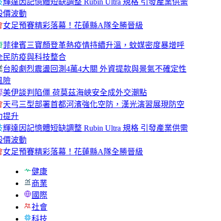
技
輝達因記憶體短缺調整 Rubin Ultra 規格 引發產業供需
股價波動
會
女足預賽精彩落幕！花蓮縣A隊全勝晉級
康
菲律賓三寶顏登革熱疫情持續升溫，蚊媒密度暴增呼
全民防疫與科技整合
業
台股劇烈震盪回測4萬4大關 外資提款與景氣不確定性
風險
際
美伊談判陷僵 荷莫茲海峽安全成外交潮點
會
天弓三型部署首都河濱強化空防，漢光演習展現防空
力提升
技
輝達因記憶體短缺調整 Rubin Ultra 規格 引發產業供需
股價波動
會
女足預賽精彩落幕！花蓮縣A隊全勝晉級
健康
商業
國際
社會
科技