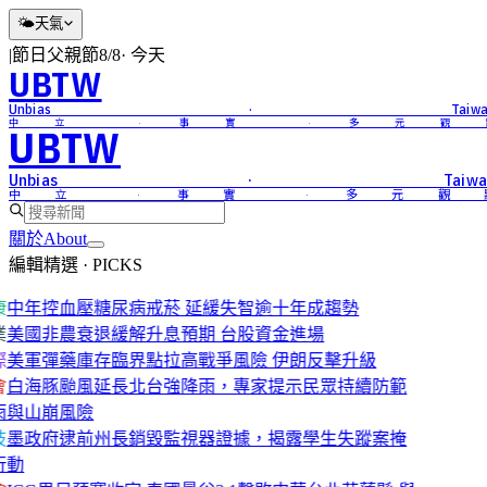
🌤
天氣
|
節日
父親節
8/8
·
今天
UBTW
Unbias · Taiwa
中立 · 事實 · 多元觀
UBTW
Unbias · Taiwa
中立 · 事實 · 多元觀
關於
About
編輯精選 · PICKS
康
中年控血壓糖尿病戒菸 延緩失智逾十年成趨勢
業
美國非農衰退緩解升息預期 台股資金進場
際
美軍彈藥庫存臨界點拉高戰爭風險 伊朗反擊升級
會
白海豚颱風延長北台強降雨，專家提示民眾持續防範
雨與山崩風險
技
墨政府逮前州長銷毀監視器證據，揭露學生失蹤案掩
行動