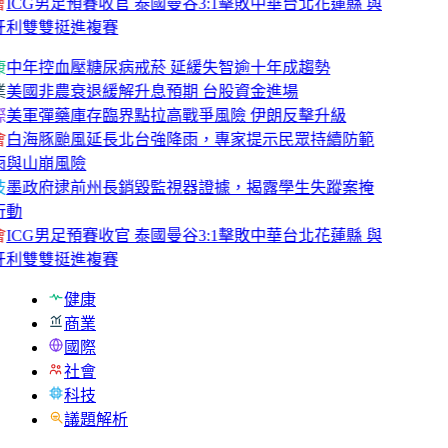
會
ICG男足預賽收官 泰國曼谷3:1擊敗中華台北花蓮縣 與
牙利雙雙挺進複賽
康
中年控血壓糖尿病戒菸 延緩失智逾十年成趨勢
業
美國非農衰退緩解升息預期 台股資金進場
際
美軍彈藥庫存臨界點拉高戰爭風險 伊朗反擊升級
會
白海豚颱風延長北台強降雨，專家提示民眾持續防範
雨與山崩風險
技
墨政府逮前州長銷毀監視器證據，揭露學生失蹤案掩
行動
會
ICG男足預賽收官 泰國曼谷3:1擊敗中華台北花蓮縣 與
牙利雙雙挺進複賽
健康
商業
國際
社會
科技
議題解析