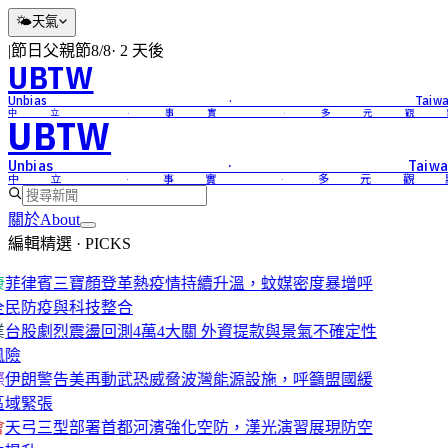
🌤
天氣
|
節日
父親節
8/8
·
2 天後
UBTW
Unbias · Taiwa
中立 · 事實 · 多元觀
UBTW
Unbias · Taiwa
中立 · 事實 · 多元觀
關於
About
編輯精選 · PICKS
康
菲律賓三寶顏登革熱疫情持續升溫，蚊媒密度暴增呼
全民防疫與科技整合
業
台股劇烈震盪回測4萬4大關 外資提款與景氣不確定性
風險
際
伊朗警告美再動武恐威脅波灣能源設施，呼籲盟國緩
區域緊張
會
天弓三型部署首都河濱強化空防，漢光演習展現防空