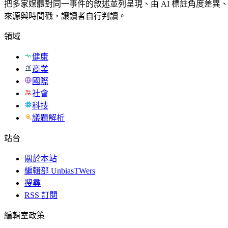
把多家媒體對同一事件的敘述並列呈現、由 AI 標註角度差異
來源與時間戳，讓讀者自行判讀。
領域
健康
商業
國際
社會
科技
議題解析
站台
關於本站
編輯部 UnbiasTWers
搜尋
RSS 訂閱
編輯室政策