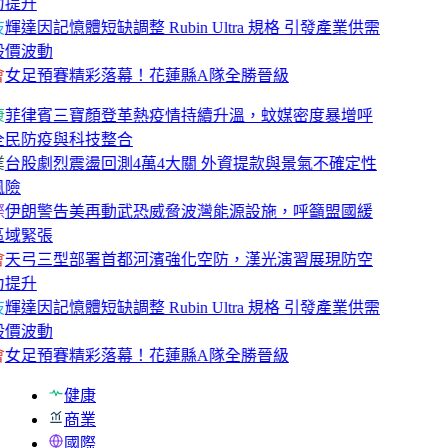
力提升
技
輝達因記憶體短缺調整 Rubin Ultra 規格 引發產業供需
股價波動
會
女足預賽精彩落幕！花蓮縣A隊全勝晉級
康
菲律賓三寶顏登革熱疫情持續升溫，蚊媒密度暴增呼
全民防疫與科技整合
業
台股劇烈震盪回測4萬4大關 外資提款與景氣不確定性
風險
際
伊朗警告美再動武恐威脅波灣能源設施，呼籲盟國緩
區域緊張
會
天弓三型部署首都河濱強化空防，漢光演習展現防空
力提升
技
輝達因記憶體短缺調整 Rubin Ultra 規格 引發產業供需
股價波動
會
女足預賽精彩落幕！花蓮縣A隊全勝晉級
健康
商業
國際