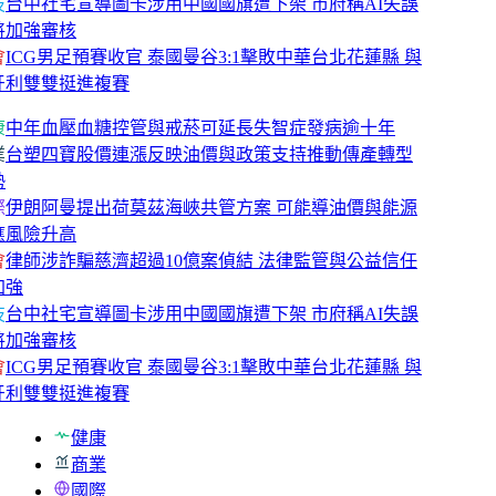
技
台中社宅宣導圖卡涉用中國國旗遭下架 市府稱AI失誤
將加強審核
會
ICG男足預賽收官 泰國曼谷3:1擊敗中華台北花蓮縣 與
牙利雙雙挺進複賽
康
中年血壓血糖控管與戒菸可延長失智症發病逾十年
業
台塑四寶股價連漲反映油價與政策支持推動傳產轉型
勢
際
伊朗阿曼提出荷莫茲海峽共管方案 可能導油價與能源
應風險升高
會
律師涉詐騙慈濟超過10億案偵結 法律監管與公益信任
加強
技
台中社宅宣導圖卡涉用中國國旗遭下架 市府稱AI失誤
將加強審核
會
ICG男足預賽收官 泰國曼谷3:1擊敗中華台北花蓮縣 與
牙利雙雙挺進複賽
健康
商業
國際