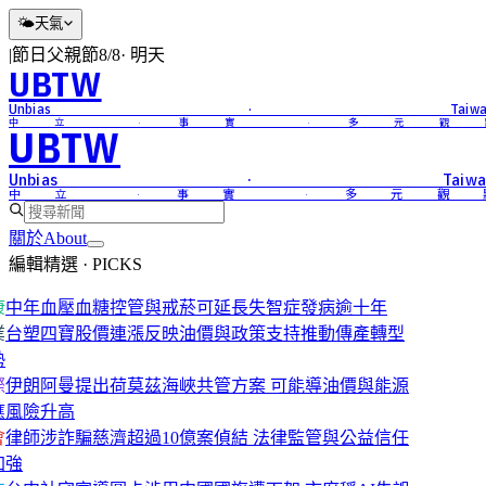
🌤
天氣
|
節日
父親節
8/8
·
明天
UBTW
Unbias · Taiwa
中立 · 事實 · 多元觀
UBTW
Unbias · Taiwa
中立 · 事實 · 多元觀
關於
About
編輯精選 · PICKS
康
中年血壓血糖控管與戒菸可延長失智症發病逾十年
業
台塑四寶股價連漲反映油價與政策支持推動傳產轉型
勢
際
伊朗阿曼提出荷莫茲海峽共管方案 可能導油價與能源
應風險升高
會
律師涉詐騙慈濟超過10億案偵結 法律監管與公益信任
加強