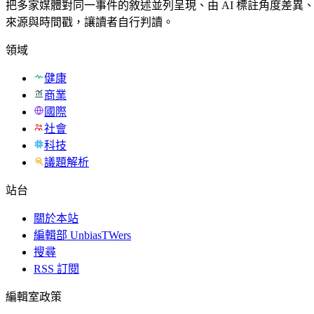
把多家媒體對同一事件的敘述並列呈現、由 AI 標註角度差異
來源與時間戳，讓讀者自行判讀。
領域
健康
商業
國際
社會
科技
議題解析
站台
關於本站
編輯部 UnbiasTWers
搜尋
RSS 訂閱
編輯室政策