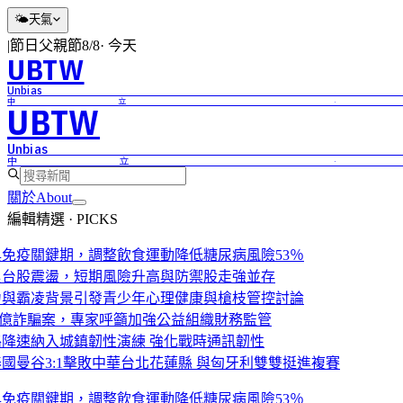
🌤
天氣
|
節日
父親節
8/8
·
今天
UBTW
Unbi
中立 ·
UBTW
Unbi
中立 ·
關於
About
編輯精選 · PICKS
與免疫關鍵期，調整飲食運動降低糖尿病風險53％
台股震盪，短期風險升高與防禦股走強並存
與霸凌背景引發青少年心理健康與槍枝管控討論
.6億詐騙案，專家呼籲加強公益組織財務監管
降速納入城鎮韌性演練 強化戰時通訊韌性
泰國曼谷3:1擊敗中華台北花蓮縣 與匈牙利雙雙挺進複賽
與免疫關鍵期，調整飲食運動降低糖尿病風險53％