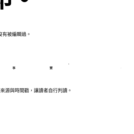
沒有被編輯過。
as · 
 事實 ·
、來源與時間戳，讓讀者自行判讀。