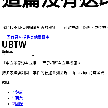
我們找不到這個網址對應的報導——可能被改了路徑、或從來
← 回首頁
↳ 搜尋其他關鍵字
UBTW
Unbi
中立 ·
「中立不是沒有立場——而是把所有立場攤開。」
把多家媒體對同一事件的敘述並列呈現、由 AI 標註角度差異
領域
健康
商業
國際