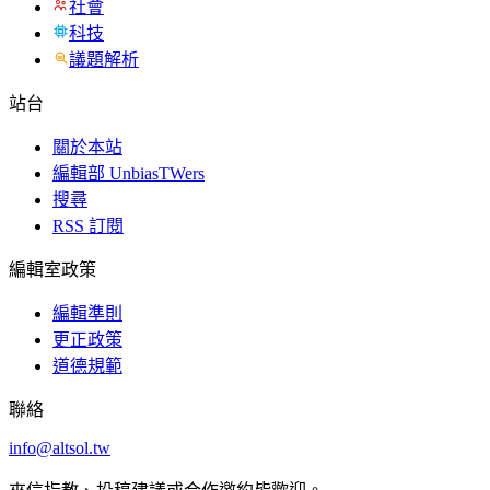
社會
科技
議題解析
站台
關於本站
編輯部 UnbiasTWers
搜尋
RSS 訂閱
編輯室政策
編輯準則
更正政策
道德規範
聯絡
info@altsol.tw