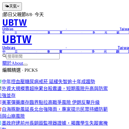
🌤
天氣
|
節日
父親節
8/8
·
今天
UBTW
Unbias · Taiwa
中立 · 事實 · 多元觀
UBTW
Unbias · Taiwa
中立 · 事實 · 多元觀
關於
About
編輯精選 · PICKS
康
中年控血壓糖尿病戒菸 延緩失智逾十年成趨勢
業
外資大規模賣超拖累台股震盪，短期風險升高與防禦
走強並存
際
美軍彈藥庫存臨界點拉高戰爭風險 伊朗反擊升級
會
白海豚颱風延長北台強降雨，專家提示民眾持續防範
雨與山崩風險
技
墨政府逮前州長銷毀監視器證據，揭露學生失蹤案掩