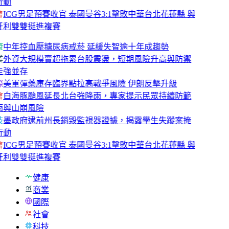
行動
會
ICG男足預賽收官 泰國曼谷3:1擊敗中華台北花蓮縣 與
牙利雙雙挺進複賽
康
中年控血壓糖尿病戒菸 延緩失智逾十年成趨勢
業
外資大規模賣超拖累台股震盪，短期風險升高與防禦
走強並存
際
美軍彈藥庫存臨界點拉高戰爭風險 伊朗反擊升級
會
白海豚颱風延長北台強降雨，專家提示民眾持續防範
雨與山崩風險
技
墨政府逮前州長銷毀監視器證據，揭露學生失蹤案掩
行動
會
ICG男足預賽收官 泰國曼谷3:1擊敗中華台北花蓮縣 與
牙利雙雙挺進複賽
健康
商業
國際
社會
科技