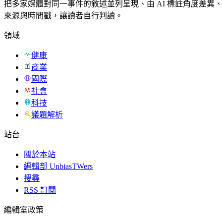
把多家媒體對同一事件的敘述並列呈現、由 AI 標註角度差異
來源與時間戳，讓讀者自行判讀。
領域
健康
商業
國際
社會
科技
議題解析
站台
關於本站
編輯部 UnbiasTWers
搜尋
RSS 訂閱
編輯室政策