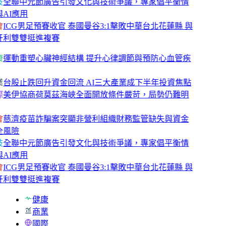
技
全聯中元節廣告引發文化與技術爭議，專家倡平衡情
與AI應用
會
ICG男足預賽收官 泰國曼谷3:1擊敗中華台北花蓮縣 與
牙利雙雙挺進複賽
康
運動重塑心臟神經結構 提升心律調節與預防心血管疾
業
台股止跌回升資金回流 AI三大產業成下半年投資焦點
際
美伊協商荷莫茲海峽全面開放條件嚴苛，局勢仍難明
會
慈濟疫苗詐騙案突顯非營利組織財務監管缺失與資金
全風險
技
全聯中元節廣告引發文化與技術爭議，專家倡平衡情
與AI應用
會
ICG男足預賽收官 泰國曼谷3:1擊敗中華台北花蓮縣 與
牙利雙雙挺進複賽
健康
商業
國際