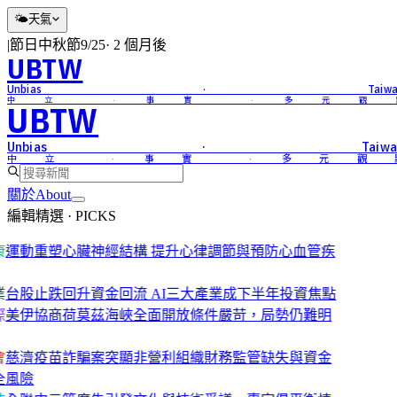
🌤
天氣
|
節日
中秋節
9/25
·
2 個月後
UBTW
Unbias · Taiwa
中立 · 事實 · 多元觀
UBTW
Unbias · Taiwa
中立 · 事實 · 多元觀
關於
About
編輯精選 · PICKS
康
運動重塑心臟神經結構 提升心律調節與預防心血管疾
業
台股止跌回升資金回流 AI三大產業成下半年投資焦點
際
美伊協商荷莫茲海峽全面開放條件嚴苛，局勢仍難明
會
慈濟疫苗詐騙案突顯非營利組織財務監管缺失與資金
全風險