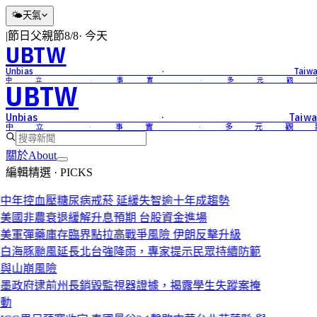
🌤
天氣
|
節日
父親節
8/8
·
今天
UBTW
Unbias · Taiwa
中立 · 事實 · 多元觀
UBTW
Unbias · Taiwa
中立 · 事實 · 多元觀
關於
About
編輯精選 · PICKS
中年控血壓糖尿病戒菸 延緩失智逾十年成趨勢
美國非農衰退緩解升息預期 台股資金進場
美軍彈藥庫存臨界點拉高戰爭風險 伊朗反擊升級
白海豚颱風延長北台強降雨，專家提示民眾持續防範
與山崩風險
墨政府逮前州長銷毀監視器證據，揭露學生失蹤案掩
動