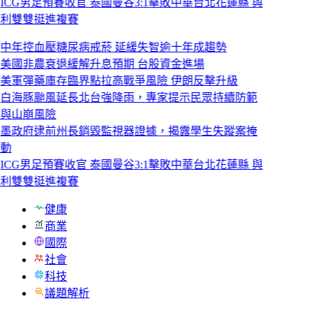
ICG男足預賽收官 泰國曼谷3:1擊敗中華台北花蓮縣 與
利雙雙挺進複賽
中年控血壓糖尿病戒菸 延緩失智逾十年成趨勢
美國非農衰退緩解升息預期 台股資金進場
美軍彈藥庫存臨界點拉高戰爭風險 伊朗反擊升級
白海豚颱風延長北台強降雨，專家提示民眾持續防範
與山崩風險
墨政府逮前州長銷毀監視器證據，揭露學生失蹤案掩
動
ICG男足預賽收官 泰國曼谷3:1擊敗中華台北花蓮縣 與
利雙雙挺進複賽
健康
商業
國際
社會
科技
議題解析