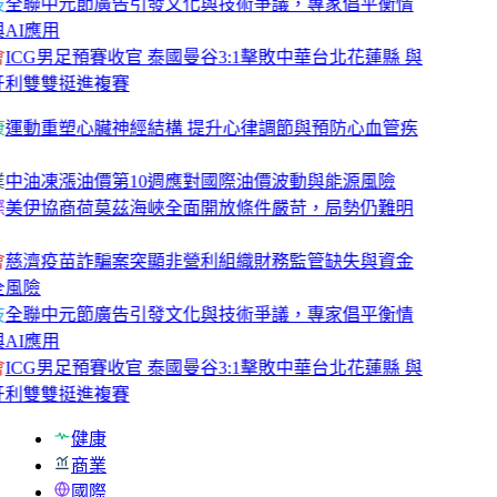
技
全聯中元節廣告引發文化與技術爭議，專家倡平衡情
AI應用
會
ICG男足預賽收官 泰國曼谷3:1擊敗中華台北花蓮縣 與
牙利雙雙挺進複賽
康
運動重塑心臟神經結構 提升心律調節與預防心血管疾
業
中油凍漲油價第10週應對國際油價波動與能源風險
際
美伊協商荷莫茲海峽全面開放條件嚴苛，局勢仍難明
會
慈濟疫苗詐騙案突顯非營利組織財務監管缺失與資金
全風險
技
全聯中元節廣告引發文化與技術爭議，專家倡平衡情
AI應用
會
ICG男足預賽收官 泰國曼谷3:1擊敗中華台北花蓮縣 與
牙利雙雙挺進複賽
健康
商業
國際