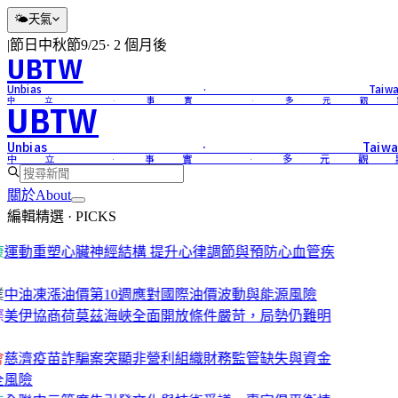
🌤
天氣
|
節日
中秋節
9/25
·
2 個月後
UBTW
Unbias · Taiwa
中立 · 事實 · 多元觀
UBTW
Unbias · Taiwa
中立 · 事實 · 多元觀
關於
About
編輯精選 · PICKS
康
運動重塑心臟神經結構 提升心律調節與預防心血管疾
業
中油凍漲油價第10週應對國際油價波動與能源風險
際
美伊協商荷莫茲海峽全面開放條件嚴苛，局勢仍難明
會
慈濟疫苗詐騙案突顯非營利組織財務監管缺失與資金
全風險