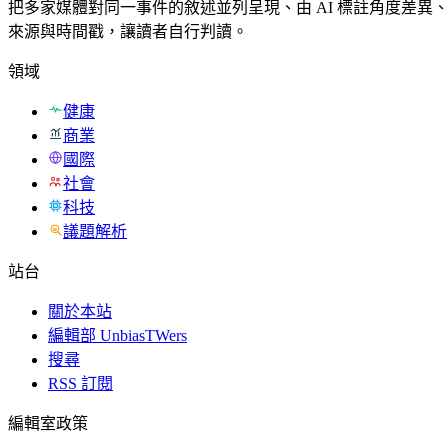
把多家媒體對同一事件的敘述並列呈現、由 AI 標註角度差異
來源與時間戳，讓讀者自行判讀。
領域
健康
商業
國際
社會
科技
議題解析
站台
關於本站
編輯部 UnbiasTWers
搜尋
RSS 訂閱
編輯室政策